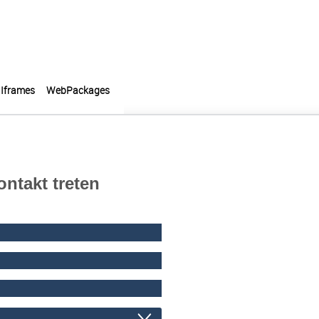
Iframes
WebPackages
ontakt treten