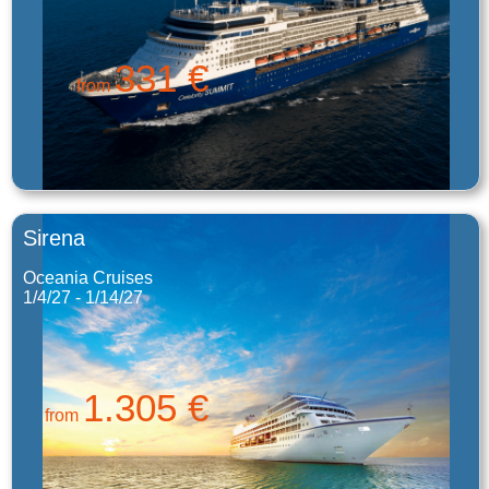
331 €
from
Sirena
Oceania Cruises
1/4/27 - 1/14/27
1.305 €
from