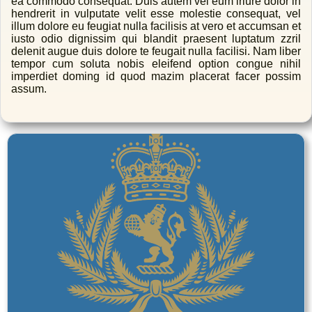
ea commodo consequat. Duis autem vel eum iriure dolor in
hendrerit in vulputate velit esse molestie consequat, vel
illum dolore eu feugiat nulla facilisis at vero et accumsan et
iusto odio dignissim qui blandit praesent luptatum zzril
delenit augue duis dolore te feugait nulla facilisi. Nam liber
tempor cum soluta nobis eleifend option congue nihil
imperdiet doming id quod mazim placerat facer possim
assum.