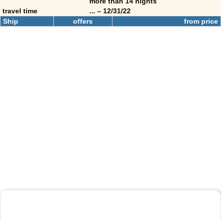
more than 14 nights
travel time
... – 12/31/22
Ship
offers
from price