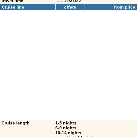
travel time
... – 12/31/22
Cruise line
offers
from price
Cruise length
1-5 nights,
6-9 nights,
10-14 nights,